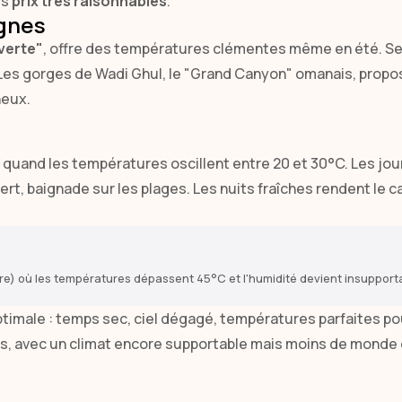
es
prix très raisonnables
.
gnes
verte"
, offre des températures clémentes même en été. Ses
 Les gorges de Wadi Ghul, le "Grand Canyon" omanais, pro
neux.
 quand les températures oscillent entre 20 et 30°C. Les jo
ert, baignade sur les plages. Les nuits fraîches rendent le 
e) où les températures dépassent 45°C et l'humidité devient insupportab
timale : temps sec, ciel dégagé, températures parfaites pou
s, avec un climat encore supportable mais moins de monde d