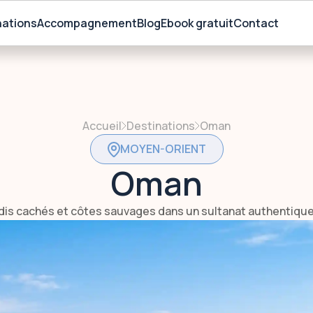
nations
Accompagnement
Blog
Ebook gratuit
Contact
Accueil
Destinations
Oman
MOYEN-ORIENT
Oman
dis cachés et côtes sauvages dans un sultanat authentique