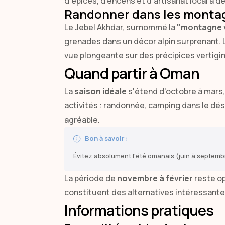
d'épices, d'encens et d'artisanat local à d
Randonner dans les monta
Le Jebel Akhdar, surnommé la
"montagne 
grenades dans un décor alpin surprenant.
vue plongeante sur des précipices vertigi
Quand partir à Oman
La
saison idéale
s'étend d'octobre à mars,
activités : randonnée, camping dans le dés
agréable.
Bon à savoir :
Évitez absolument l'été omanais (juin à septembr
La période de
novembre à février
reste op
constituent des alternatives intéressante
Informations pratiques