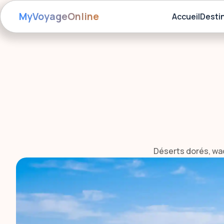
MyVoyageOnline
Accueil
Desti
Déserts dorés, wa