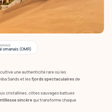
NNAIE
al omanais (OMR)
cultive une authenticité rare où les
hiba Sands et les
fjords spectaculaires
de
ux cristallines, côtes sauvages battues
ntillesse sincère
qui transforme chaque