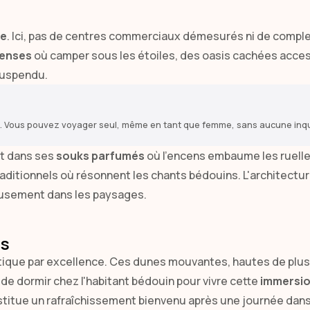
ue
. Ici, pas de centres commerciaux démesurés ni de complex
menses
où camper sous les étoiles, des oasis cachées acce
suspendu.
e. Vous pouvez voyager seul, même en tant que femme, sans aucune inq
ît dans ses
souks parfumés
où l'encens embaume les ruelles
traditionnels où résonnent les chants bédouins. L'architectu
eusement dans les paysages.
is
rtique par excellence. Ces dunes mouvantes, hautes de plus
 de dormir chez l'habitant bédouin pour vivre cette
immersio
stitue un rafraîchissement bienvenu après une journée dans