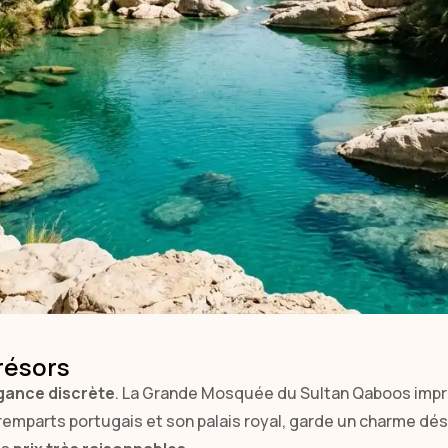
résors
gance discrète
. La Grande Mosquée du Sultan Qaboos impr
remparts portugais et son palais royal, garde un charme dé