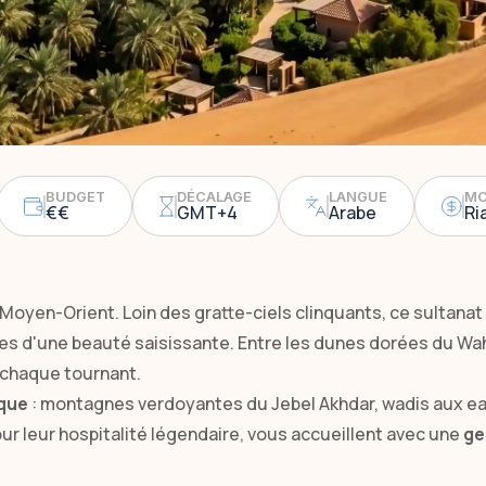
BUDGET
DÉCALAGE
LANGUE
MO
€€
GMT+4
Arabe
Ri
Moyen-Orient. Loin des gratte-ciels clinquants, ce sultanat 
es d'une beauté saisissante. Entre les dunes dorées du Wa
chaque tournant.
ique
: montagnes verdoyantes du Jebel Akhdar, wadis aux ea
our leur hospitalité légendaire, vous accueillent avec une
ge